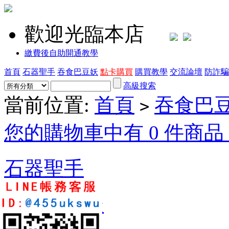
歡迎光臨本店
繳費後自助開通教學
首頁
石器聖手
吞食巴豆妖
點卡購買
購買教學
交流論壇
防詐騙
高級搜索
當前位置:
首頁
吞食巴
>
您的購物車中有 0 件商品，
石器聖手
吞食巴豆妖