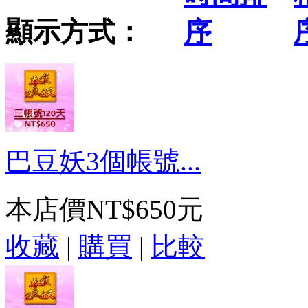
顯示方式：
巴豆妖3個帳號...
本店價
NT$650元
收藏
|
購買
|
比較