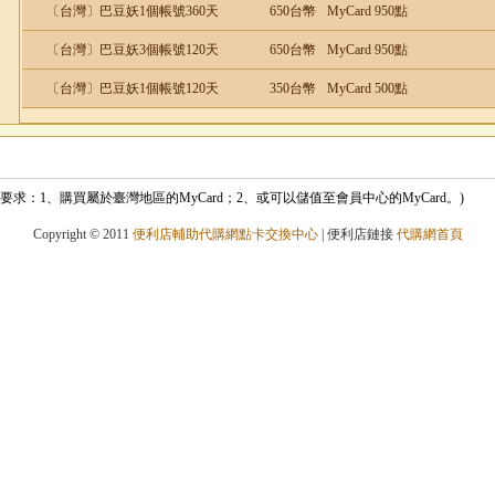
〔台灣〕巴豆妖1個帳號360天
650台幣
MyCard 950點
〔台灣〕巴豆妖3個帳號120天
650台幣
MyCard 950點
〔台灣〕巴豆妖1個帳號120天
350台幣
MyCard 500點
(換購要求：1、購買屬於臺灣地區的MyCard；2、或可以儲值至會員中心的MyCard。)
Copyright © 2011
便利店輔助代購網點卡交換中心
| 便利店鏈接
代購網首頁